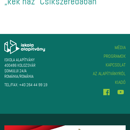
„kék ház” Csíkszeredában
MÉDIA
PROGRAMOK
ISKOLA ALAPÍTVÁNY
KAPCSOLAT
400486 KOLOZSVÁR
ŞOIMULUI 24/A
AZ ALAPÍTVÁNYRÓL
ROMÁNIA/ROMÂNIA
KIADÓ
TEL/FAX:
+40 264 44 99 19