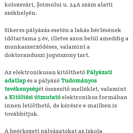
kolozsvári, Șoimului u. 24A szám alatti
székhelyén.
Sikeres pályázás esetén a lakás bérlésének
időtartama 5 év, illetve azon belül ameddig a
munkaszerződéses, valamint a
doktoranduszi jogviszony tart.
Az elektronikusan kitölthető
Pályázati
adatlap
és a pályázó
Tudományos
tevékenység
ét összesítő melléklet, valamint
a
Kitöltési útmutató
elektronikus formában
innen letölthető, de kérésre e-mailben is
továbbítjuk.
A beérkezett pályázatokat az Iskola