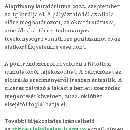
Alapítvány kuratóriuma 2022. szeptember
22-ig bírálja el. A pályáztató fél az általa
előre meghatározott, az oktatói státusra,
szociális háttérre, tudományos
tevékenységre vonatkozó pontszámot és az
életkort figyelembe véve dönt.
A pontrendszerről bővebben a Kitöltési
útmutatóból tájékozódhat. A pályázókat az
elbírálás eredményéről írásban értesítik. A
sikeres pályázó a lakást a bérleti szerződés
megkötését követően, 2022. október
elsejétől foglalhatja el.
További tájékoztatás igényelhető
az
office@iskolaalapitvany.ro
e-mail-címen,