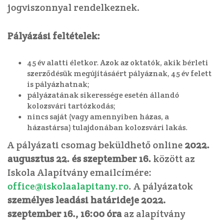
jogviszonnyal rendelkeznek.
Pályázási feltételek:
45 év alatti életkor. Azok az oktatók, akik bérleti
szerződésük megújításáért pályáznak, 45 év felett
is pályázhatnak;
pályázatának sikeressége esetén állandó
kolozsvári tartózkodás;
nincs saját (vagy amennyiben házas, a
házastársa) tulajdonában kolozsvári lakás.
A pályázati csomag beküldhető online
2022.
augusztus 22. és szeptember 16.
között az
Iskola Alapítvány emailcímére:
office@iskolaalapitany.ro
. A pályázatok
személyes leadási határideje 2022.
szeptember 16., 16:00 óra
az alapítvány