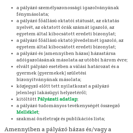
a pályázó személyazonossági igazolványának
fénymásolata;
a pályázó főállású oktatói státusát, az oktatás
nyelvét, az oktatott órák számát igazoló, az
egyetem által kibocsátott eredeti bizonylat;
a pályázó főállású oktató jövedelmét igazoló, az
egyetem által kibocsátott eredeti bizonylat;
a pályázó és (amennyiben házas) házastársa
adóigazolásának másolata az utóbbi három évre;
elvált pályázó esetében a válási határozat és a
gyermek (gyermekek) születési
bizonyítványának másolata;
közjegyző előtt tett nyilatkozat a pályázó
jelenlegi lakásügyi helyzetéről;
kitöltött
Pályázati adatlap
;
a pályázó tudományos tevékenységét összegző
Melléklet
;
szakmai önéletrajz és publikációs lista;
Amennyiben a pályázó házas és/vagy a