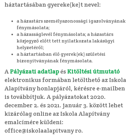
háztartásában gyereke(ke)t nevel:
a házastárs személyazonossági igazolványának
fénymásolata;
a házasságlevél fénymásolata; a házastárs
közjegyző előtt tett nyilatkozata lakásügyi
helyzetéről;
a háztartásban élő gyerek(ek) születési
bizonyítványának fénymásolata.
A
Pályázati adatlap
és
Kitöltési útmutató
elektronikus formában letölthető az Iskola
Alapítvány honlapjáról, kérésre e-mailben
is továbbítjuk. A pályázatokat 2020.
december 2. és 2021. január 3. között lehet
kizárólag online az Iskola Alapítvány
emalcímére küldeni:
office@iskolaalapitvany ro.