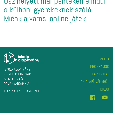
Ősz helyett már pénteken elindul
a külhoni gyerekeknek szóló
Miénk a város! online játék
MÉDIA
PROGRAMOK
ISKOLA ALAPÍTVÁNY
KAPCSOLAT
400486 KOLOZSVÁR
ŞOIMULUI 24/A
AZ ALAPÍTVÁNYRÓL
ROMÁNIA/ROMÂNIA
KIADÓ
TEL/FAX:
+40 264 44 99 19