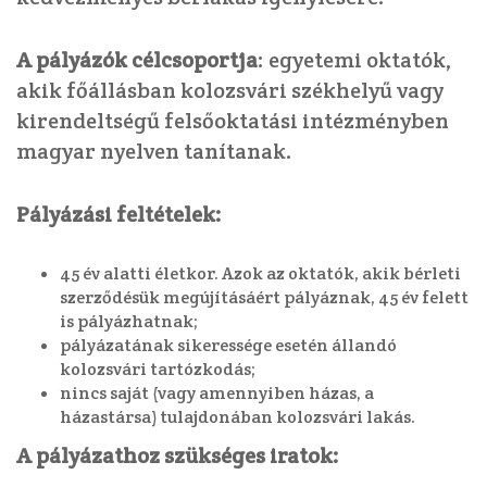
A pályázók célcsoportja
: egyetemi oktatók,
akik főállásban kolozsvári székhelyű vagy
kirendeltségű felsőoktatási intézményben
magyar nyelven tanítanak.
Pályázási feltételek:
45 év alatti életkor. Azok az oktatók, akik bérleti
szerződésük megújításáért pályáznak, 45 év felett
is pályázhatnak;
pályázatának sikeressége esetén állandó
kolozsvári tartózkodás;
nincs saját (vagy amennyiben házas, a
házastársa) tulajdonában kolozsvári lakás.
A pályázathoz szükséges iratok: