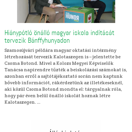
Hiánypótló önálló magyar iskola indítását
tervezik Bánffyhunyadon
Szamosújvári példára magyar oktatási intézmény
létrehozását tervezik Kalotaszegen is – jelentette be
Csoma Botond. Mivel a Kolozs Megyei Képviselők
Tanácsa napirendre tűzték a beiskolázási számokat is,
azonban erről a sajtótájékoztató során nem kaptunk
bővebb információt, rákérdeztünk az illetékeseknél,
aki közül Csoma Botond mondta el: tárgyalnak róla,
hogy pár éven belül önálló iskolát hoznak létre
Kalotaszegen. …