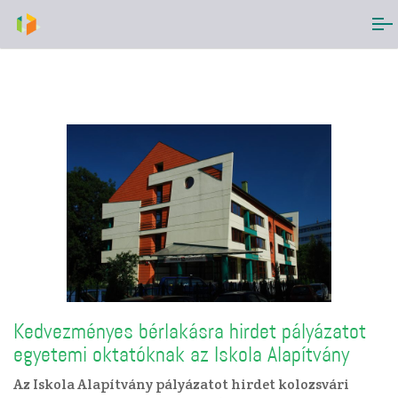
Kedvezményes bérlakásra hirdet pályázatot
egyetemi oktatóknak az Iskola Alapítvány
Az Iskola Alapítvány pályázatot hirdet kolozsvári