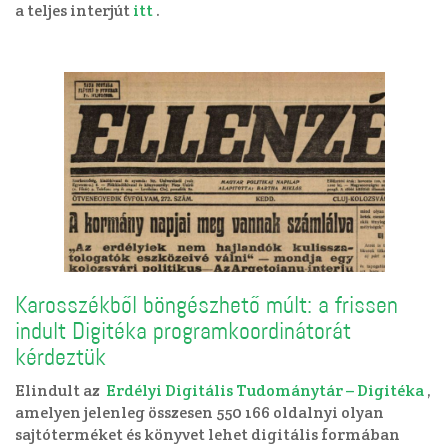
a teljes interjút
itt
.
Karosszékből böngészhető múlt: a frissen
indult Digitéka programkoordinátorát
kérdeztük
Elindult az
Erdélyi Digitális Tudománytár – Digitéka
,
amelyen jelenleg összesen 550 166 oldalnyi olyan
sajtóterméket és könyvet lehet digitális formában