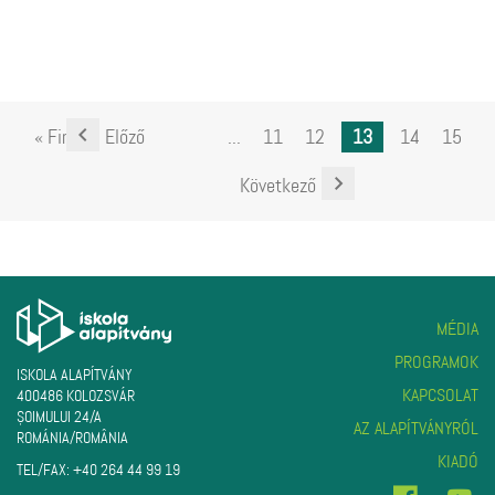
« First
Előző
...
11
12
13
14
15
Következő
MÉDIA
PROGRAMOK
ISKOLA ALAPÍTVÁNY
KAPCSOLAT
400486 KOLOZSVÁR
ŞOIMULUI 24/A
AZ ALAPÍTVÁNYRÓL
ROMÁNIA/ROMÂNIA
KIADÓ
TEL/FAX:
+40 264 44 99 19