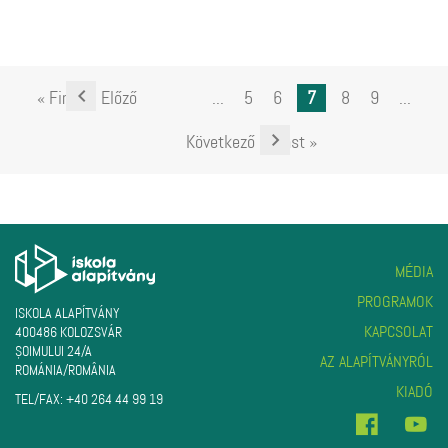
« First
Előző
...
5
6
7
8
9
...
Következő
Last »
MÉDIA
PROGRAMOK
ISKOLA ALAPÍTVÁNY
KAPCSOLAT
400486 KOLOZSVÁR
ŞOIMULUI 24/A
AZ ALAPÍTVÁNYRÓL
ROMÁNIA/ROMÂNIA
KIADÓ
TEL/FAX:
+40 264 44 99 19