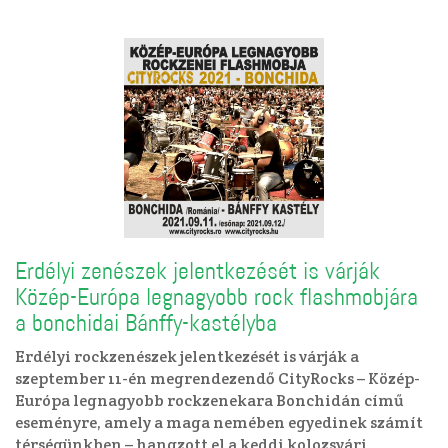
Erdélyi zenészek jelentkezését is várják
Közép-Európa legnagyobb rock flashmobjára
a bonchidai Bánffy-kastélyba
Erdélyi rockzenészek jelentkezését is várják a
szeptember 11-én megrendezendő CityRocks – Közép-
Európa legnagyobb rockzenekara Bonchidán című
eseményre, amely a maga nemében egyedinek számít
térségünkben – hangzott el a keddi kolozsvári