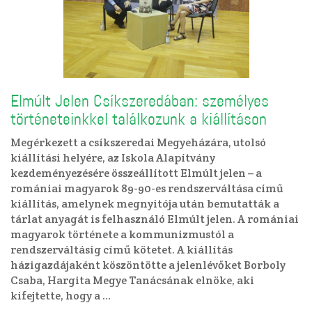
Elmúlt Jelen Csíkszeredában: személyes
történeteinkkel találkozunk a kiállításon
Megérkezett a csíkszeredai Megyeházára, utolsó
kiállítási helyére, az Iskola Alapítvány
kezdeményezésére összeállított Elmúlt jelen – a
romániai magyarok 89-90-es rendszerváltása című
kiállítás, amelynek megnyitója után bemutatták a
tárlat anyagát is felhasználó Elmúlt jelen. A romániai
magyarok története a kommunizmustól a
rendszerváltásig című kötetet. A kiállítás
házigazdájaként köszöntötte a jelenlévőket Borboly
Csaba, Hargita Megye Tanácsának elnöke, aki
kifejtette, hogy a …