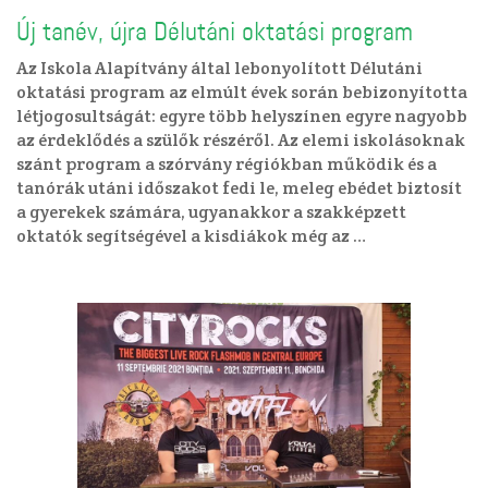
Új tanév, újra Délutáni oktatási program
Az Iskola Alapítvány által lebonyolított Délutáni
oktatási program az elmúlt évek során bebizonyította
létjogosultságát: egyre több helyszínen egyre nagyobb
az érdeklődés a szülők részéről. Az elemi iskolásoknak
szánt program a szórvány régiókban működik és a
tanórák utáni időszakot fedi le, meleg ebédet biztosít
a gyerekek számára, ugyanakkor a szakképzett
oktatók segítségével a kisdiákok még az …